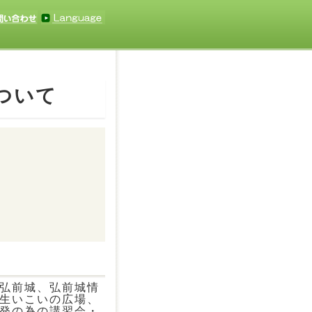
ついて
弘前城、弘前城情
生いこいの広場、
発の為の講習会・