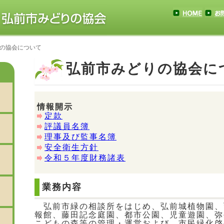
の協会について
弘前市みどりの協会に
情報開示
定款
評議員名簿
理事及び監事名簿
安全衛生方針
令和５年度財務諸表
業務内容
弘前市緑の相談所をはじめ、弘前城植物園、
報館、藤田記念庭園、都市公園、児童遊園、弥
こどもの森等の管理・運営および、市民緑化啓