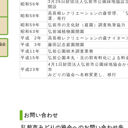
3月26日財団法人弘前市公園緑地協設
昭和56年
開設
高長根レクリエーションの森管理、「
昭和58年
選」発行
昭和59年
弘前市の文化財（庭園）調査執筆協力
昭和63年
弘前城植物園開園
平成 2年
高長根レクリエーションの森ナイター
協会
平成 3年
藤田記念庭園開園
平成11年
弘前公園樹木調査業務
平成15年
弘前公園本丸・北の郭有料化による料
4月1日財団法人弘前市公園緑地協会か
平成23年
市
みどりの協会へ名称変更し、移行
お問い合わせ
弘前市みどりの協会へのお問い合わせ先