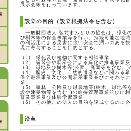
展示会等を行っています。
場
設立の目的（設立根拠法令を含む）
一般財団法人 弘前市みどりの協会は、緑化
び樹木等の保全事業等を行い、持続可能な地域
の利活用による災害に強い安全で潤いのある快
現に寄与することを目的とする。
（1) 緑化及び植物に関する相談事業
（2） 講習会や展示会による緑化の推進事業
（3） 緑地及び樹木等(公園、庭園等を含む。
（4） 歴史、文化、自然的遺産などに関わる
保全継承事業及び公開展示事業並びにそれらに
業
（5) 森林、公園及び緑農地等(樹木、緑地等
設や建築物等を含む｡)の維持管理事業並びに
普及事業及び体験学習事業
（6) その他この法人の目的を達成するのに
沿革
報