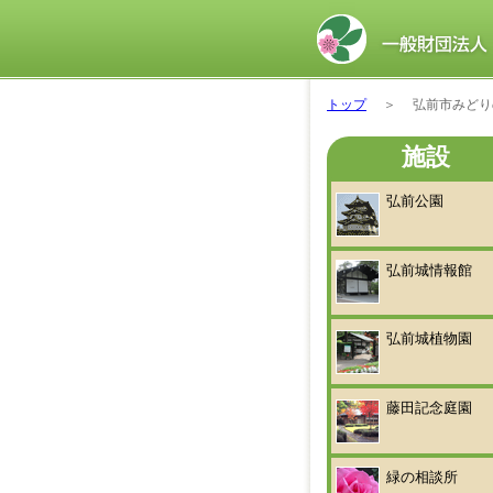
トップ
＞
弘前市みどり
施設
弘前公園
弘前城情報館
弘前城植物園
藤田記念庭園
緑の相談所