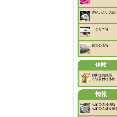
弥生いこいの広
こどもの森
都市公園等
体験
お殿様お姫様
衣装着付け体験
情報
弘前公園桜情報
弘前公園紅葉情