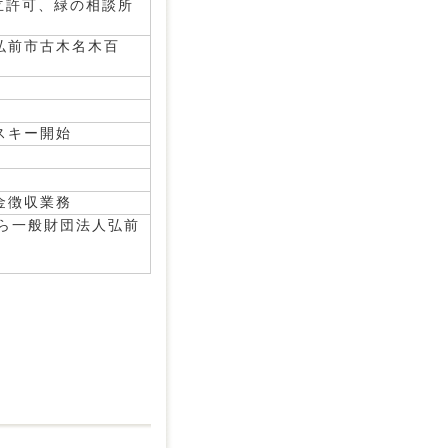
立許可、緑の相談所
弘前市古木名木百
スキー開始
金徴収業務
ら一般財団法人弘前